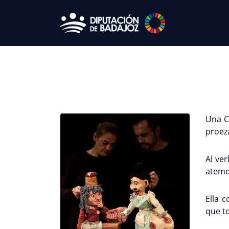
Una C
proeza
Al ve
atemor
Ella 
que t