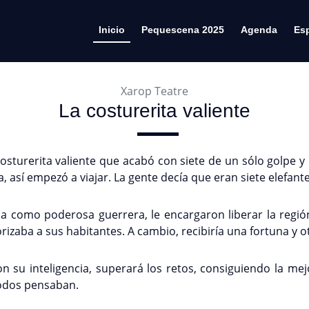
Inicio
Pequescena 2025
Agenda
Es
Xarop Teatre
La costurerita valiente
osturerita valiente que acabó con siete de un sólo golpe 
, así empezó a viajar. La gente decía que eran siete elefan
rla como poderosa guerrera, le encargaron liberar la regió
izaba a sus habitantes. A cambio, recibiría una fortuna y o
con su inteligencia, superará los retos, consiguiendo la m
odos pensaban.