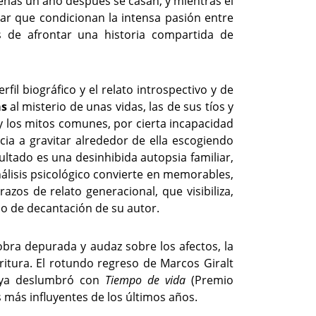
enas un año después se casan, y mientras él
r que condicionan la intensa pasión entre
as de afrontar una historia compartida de
fil biográfico y el relato introspectivo y de
as
al misterio de unas vidas, las de sus tíos y
y los mitos comunes, por cierta incapacidad
cia a gravitar alrededor de ella escogiendo
sultado es una desinhibida autopsia familiar,
álisis psicológico convierte en memorables,
azos de relato generacional, que visibiliza,
so de decantación de su autor.
bra depurada y audaz sobre los afectos, la
critura. El rotundo regreso de Marcos Giralt
ue ya deslumbró con
Tiempo de vida
(Premio
 más influyentes de los últimos años.