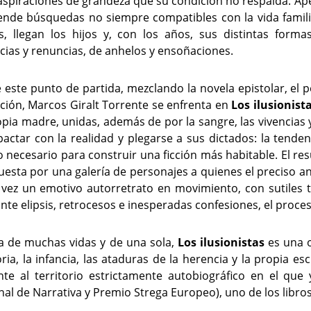
aspiraciones de grandeza que su condición no respalda. Ap
nde búsquedas no siempre compatibles con la vida familia
, llegan los hijos y, con los años, sus distintas form
cias y renuncias, de anhelos y ensoñaciones.
este punto de partida, mezclando la novela epistolar, el per
ción, Marcos Giralt Torrente se enfrenta en
Los ilusionist
opia madre, unidas, además de por la sangre, las vivencias 
pactar con la realidad y plegarse a sus dictados: la tenden
o necesario para construir una ficción más habitable. El re
esta por una galería de personajes a quienes el preciso an
 vez un emotivo autorretrato en movimiento, con sutiles tr
te elipsis, retrocesos e inesperadas confesiones, el proce
a de muchas vidas y de una sola,
Los ilusionistas
es una o
a, la infancia, las ataduras de la herencia y la propia es
nte al territorio estrictamente autobiográfico en el q
al de Narrativa y Premio Strega Europeo), uno de los libros