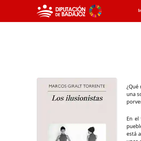
I
¿Qué 
una so
porve
En el
puebl
está a