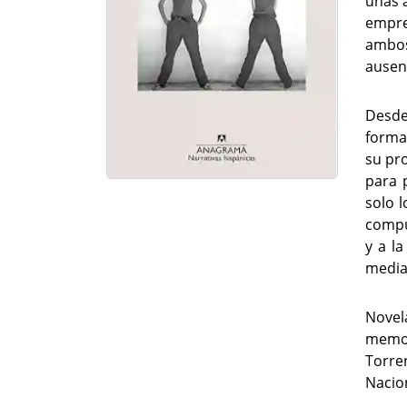
unas 
empre
ambos
ausen
Desde 
forma
su pr
para 
solo l
compu
y a la
median
Novel
memori
Torre
Nacion