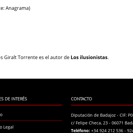
te: Anagrama)
s Giralt Torrente es el autor de
Los ilusionistas
.
S DE INTERÉS
CONTACTO
io
Diputación de Badajoz - CIF: 
c/ Felipe Checa, 23 - 06071 Bad
o Legal
Teléfono:
+34 924 212 536 - 92