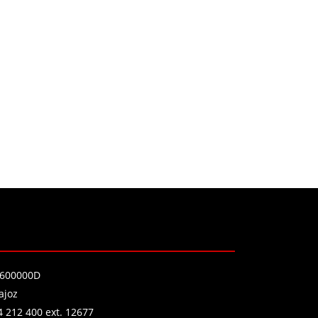
P0600000D
ajoz
4 212 400 ext. 12677