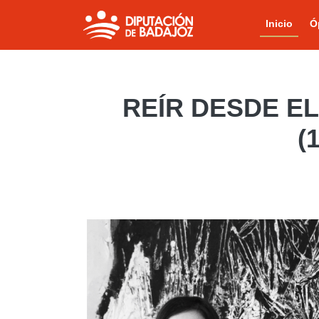
Inicio
Ó
REÍR DESDE EL
(