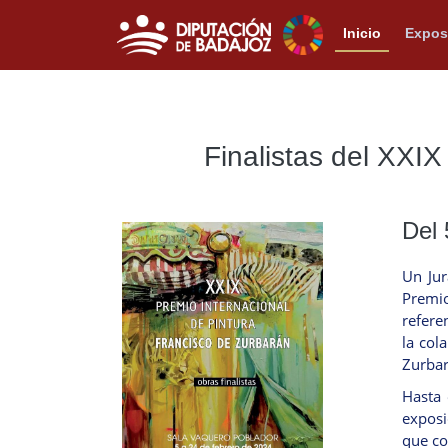
Inicio
Expos
Finalistas del XXIX
Del 
Un Jur
Premio
refere
la col
Zurbar
Hasta 
exposi
que c