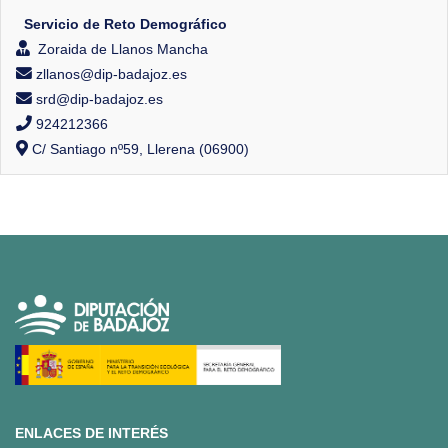
Servicio de Reto Demográfico
Zoraida de Llanos Mancha
zllanos@dip-badajoz.es
srd@dip-badajoz.es
924212366
C/ Santiago nº59, Llerena (06900)
ENLACES DE INTERÉS