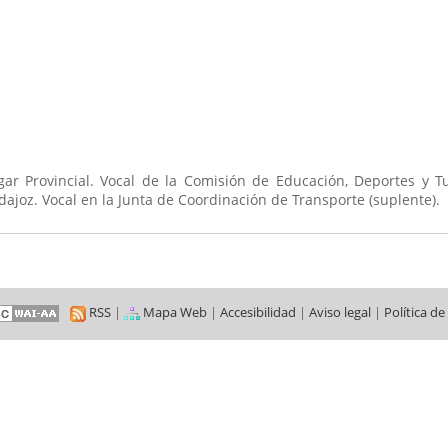
r Provincial. Vocal de la Comisión de Educación, Deportes y Tu
joz. Vocal en la Junta de Coordinación de Transporte (suplente).
RSS
|
Mapa Web
|
Accesibilidad
|
Aviso legal
|
Política de