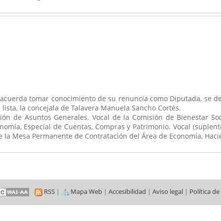
acuerda tomar conocimiento de su renuncia como Diputada, se decl
 lista, la concejala de Talavera Manuela Sancho Cortés.
ón de Asuntos Generales. Vocal de la Comisión de Bienestar Soci
onomía, Especial de Cuentas, Compras y Patrimonio. Vocal (suplente
de la Mesa Permanente de Contratación del Área de Economía, Haci
RSS
|
Mapa Web
|
Accesibilidad
|
Aviso legal
|
Política de