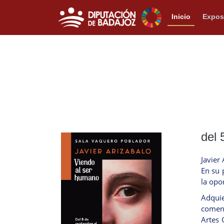
Inicio
Expos
del 
Javier
En su 
la opo
Adquie
comenz
Artes 