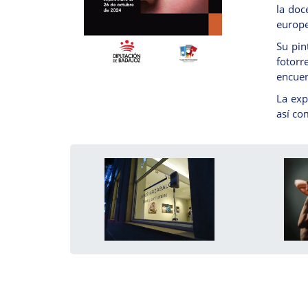
la doc
europe
Su pin
fotorr
encuen
La exp
así co