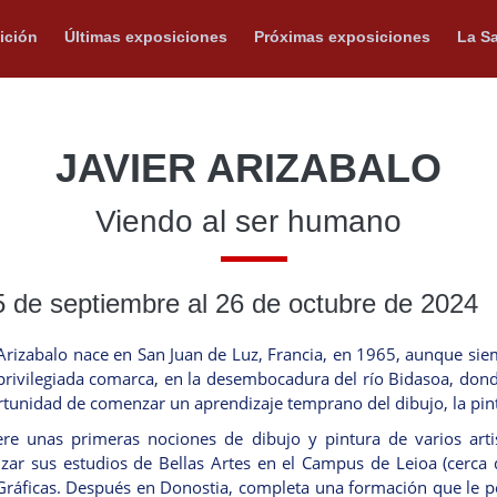
ición
Últimas exposiciones
Próximas exposiciones
La Sa
JAVIER ARIZABALO
Viendo al ser humano
5 de septiembre al 26 de octubre de 2024
 Arizabalo nace en San Juan de Luz, Francia, en 1965, aunque siem
privilegiada comarca, en la desembocadura del río Bidasoa, donde 
rtunidad de comenzar un aprendizaje temprano del dibujo, la pin
re unas primeras nociones de dibujo y pintura de varios art
ar sus estudios de Bellas Artes en el Campus de Leioa (cerca de 
Gráficas. Después en Donostia, completa una formación que le p