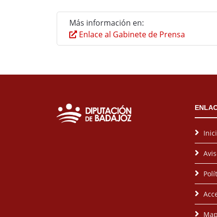
Más información en:
Enlace al Gabinete de Prensa
ENLAC
Inic
Avis
Polí
Acce
Map