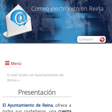
Correo electrónico en Reina
Contacto
Menú
E-mail Gratis en Ayuntamiento de
Reina »
Presentación
Presentación
Alta de Nueva Cuenta
@Webmail
El Ayuntamiento de Reina
, ofrece a
Condiciones de uso
todos sus ciudadanos, una
cuenta