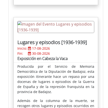
Los premios adquisición han recaído en
"La
piedra en la cantera"
, de Ramón David Morales
García, y
"Toma la casa"
, de Ángel Alen
Martínez, que pasarán a formar parte de la
colección de arte del Museo de Arte
Contemporáneo de Fregenal de la Sierra.
Lugares y episodios [1936-1939]
Inicio:
17-08-2026
Fin:
30-08-2026
Exposición en Cabeza la Vaca
Producida por el Servicio de Memoria
Democrática de la Diputación de Badajoz, esta
exposición itinerante hace un repaso por una
docenas de lugares o episodios de la Guerra
de España y de la represión franquista en la
provincia de Badajoz.
Además de la columna de la muerte, se
recogen otros lugares y episodios ocurridos en