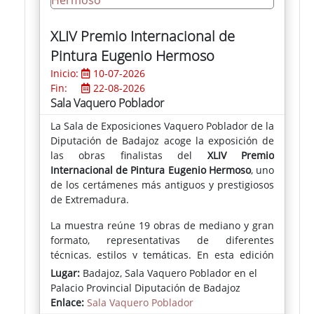
XLIV Premio Internacional de
Pintura Eugenio Hermoso
Inicio:
10-07-2026
Fin:
22-08-2026
Sala Vaquero Poblador
La Sala de Exposiciones Vaquero Poblador de la
Diputación de Badajoz acoge la exposición de
las obras finalistas del
XLIV Premio
Internacional de Pintura Eugenio Hermoso
, uno
de los certámenes más antiguos y prestigiosos
de Extremadura.
La muestra reúne 19 obras de mediano y gran
formato, representativas de diferentes
técnicas, estilos y temáticas. En esta edición
han participado 195 artistas en la fase de
Lugar:
Badajoz, Sala Vaquero Poblador en el
selección previa, la cifra más alta registrada
Palacio Provincial Diputación de Badajoz
hasta la fecha.
Enlace:
Sala Vaquero Poblador