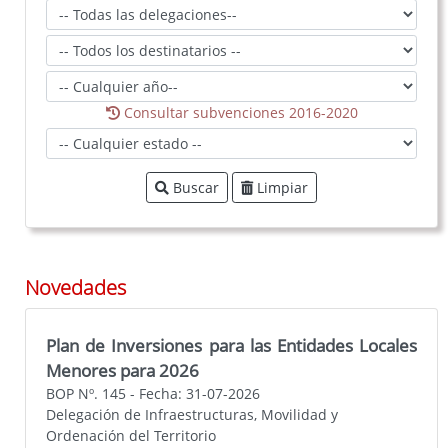
Solicitud de subvención directa y/o nominativa
Anexo Cuenta justificativa Ayuntamientos y
ELM
Anexo Cuenta justificativa cooperación internacional
Consultar subvenciones 2016-2020
Anexo Cuenta justificativa Entidades sin fines de lucro. Resto
de beneficiarios
Buscar
Limpiar
Anexo Indicadores de resultado y actividad
Publicidad y difusión de subvenciones públicas concedidas por
Diputación de Badajoz
Novedades
Planes Estratégicos de Subvenciones
Año 2026
:
BOP 18-02-2026
Plan de Inversiones para las Entidades Locales
Año 2025
:
BOP 30-12-2024
Menores para 2026
Actualización
:
BOP 12-09-2025
BOP Nº. 145 - Fecha: 31-07-2026
Delegación de Infraestructuras, Movilidad y
Ordenación del Territorio
Año 2024
:
BOP 27-12-2023