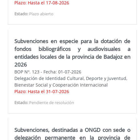
Plazo: Hasta el 17-08-2026
Actualización
:
BOP 06-08-2024
Estado:
Plazo abierto
Año 2023
:
BOP 20-12-2022
Actualización
:
BOP 29-12-2023
Subvenciones en especie para la dotación de
Actualización
:
BOP 31-08-2023
fondos bibliográficos y audiovisuales a
entidades locales de la provincia de Badajoz en
2026
Enlaces relacionados
BOP Nº. 123 - Fecha: 01-07-2026
Delegación de Identidad Cultural, Deporte y Juventud,
Presidencia
Bienestar Social y Cooperación Internacional
Economía y Hacienda
Plazo: Hasta el 31-07-2026
Infraestructuras, Movilidad y Ordenación del Territorio
Estado:
Pendiente de resolución
Subvenciones, destinadas a ONGD con sede o
delegación permanente en la provincia de