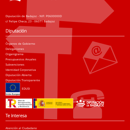
Diputación de Badajoz - NIF: P0600000D
c/ Felipe Checa, 23 - 06071 Badajoz
Diputación
Órganos de Gobierno
Delegaciones
Organigrama
Presupuestos Anuales
Subvenciones
Identidad Corporativa
Diputación Abierta
Diputación Transparente
EDUSI
Te interesa
Atención al Ciudadano