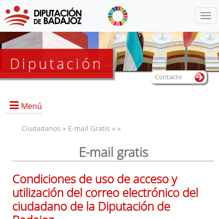
Menú
Diputación
Contacto
Menú
Ciudadanos » E-mail Gratis » »
E-mail gratis
Presentación
Condiciones de uso de acceso y
Alta de Nueva Cuenta
utilización del correo electrónico del
@Webmail
ciudadano de la Diputación de
Condiciones de uso