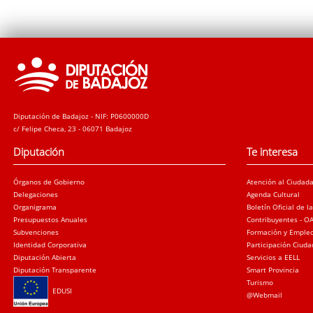
Diputación de Badajoz - NIF: P0600000D
c/ Felipe Checa, 23 - 06071 Badajoz
Diputación
Te interesa
Órganos de Gobierno
Atención al Ciudad
Delegaciones
Agenda Cultural
Organigrama
Boletín Oficial de l
Presupuestos Anuales
Contribuyentes - O
Subvenciones
Formación y Emple
Identidad Corporativa
Participación Ciud
Diputación Abierta
Servicios a EELL
Diputación Transparente
Smart Provincia
Turismo
EDUSI
@Webmail