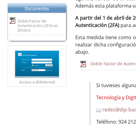
Además esta plataforma va 
Documentos
A partir del 1 de abril de 
Doble Factor de
Autenticación (2FA)
para ac
Autenticación (2FA) en
Zimbra
Esta medida tiene como ob
realizar dicha configurac
abajo.
Doble Factor de Auten
Acceso a @Webmail
Si tuvieses algu
Tecnología y Digi
redes@dip-bad
Teléfono: 924 212