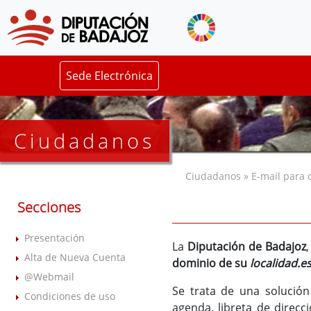
Sede Electrónica
Ciudadanos
Ciudadanos » E-mail para 
Secciones
Presentación
La
Diputación de Badajoz
Alta de Nueva Cuenta
dominio de su
localidad.e
@Webmail
Se trata de una solución
Condiciones de uso
agenda, libreta de direcc