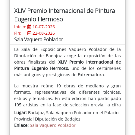
XLIV Premio Internacional de Pintura
Eugenio Hermoso
Inicio:
10-07-2026
Fin:
22-08-2026
Sala Vaquero Poblador
La Sala de Exposiciones Vaquero Poblador de la
Diputación de Badajoz acoge la exposición de las
obras finalistas del
XLIV Premio Internacional de
Pintura Eugenio Hermoso
, uno de los certámenes
más antiguos y prestigiosos de Extremadura.
La muestra reúne 19 obras de mediano y gran
formato, representativas de diferentes técnicas,
estilos y temáticas. En esta edición han participado
195 artistas en la fase de selección previa, la cifra
más alta registrada hasta la fecha.
Lugar:
Badajoz, Sala Vaquero Poblador en el Palacio
Provincial Diputación de Badajoz
Los premios adquisición han recaído en
"La piedra
Enlace:
Sala Vaquero Poblador
en la cantera"
, de Ramón David Morales García, y
"Toma la casa"
, de Ángel Alen Martínez, que pasarán