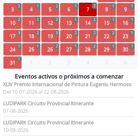
2
2
1
2
1
1
1
3
4
5
6
7
8
9
2
1
2
1
2
1
1
10
11
12
13
14
15
16
3
2
3
2
2
2
1
17
18
19
20
21
22
23
1
1
2
1
2
1
1
24
25
26
27
28
29
30
1
31
1
2
3
4
5
6
Eventos activos o próximos a comenzar
XLIV Premio Internacional de Pintura Eugenio Hermoso
Del 10-07-2026 al 22-08-2026
LUDIPARK Circuito Provincial Itinerante
07-08-2026
LUDIPARK Circuito Provincial Itinerante
10-08-2026