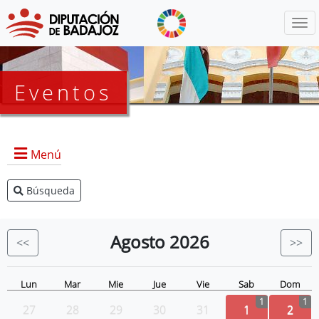
Menú
Eventos
Menú
Búsqueda
Agenda Presidencia
BOP
Agosto
2026
<<
>>
Eventos
Noticias
Lun
Mar
Mie
Jue
Vie
Sab
Dom
1
1
27
28
29
30
31
1
2