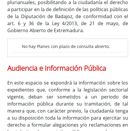
plurianuales, posibilitando a la ciudadanía el derecho
a participar en la de definición de las políticas públicas
de la Diputación de Badajoz, de conformidad con el
art. 6 y 36 de la Ley 4/2013, de 21 de mayo, de
Gobierno Abierto de Extremadura.
No hay Planes con plazo de consulta abierto.
I Estrategia de Desarrollo Sostenible de la Diputación de
Badajoz 2020-2023
Plan Integral de Movilidad Sostenible Badajoz ADS 2018:
Audiencia e Información Pública
PLAN MOVEM (Plan de Movilidad de Vehículos Eléctricos en
Municipios)
Plan Director del Hospital Provincial de San Sebastián
En este espacio se expondrá la información sobre los
expedientes que, conforme a la legislación sectorial
vigente, deban ser sometidos a un periodo de
información pública durante su tramitación, de tal
Ordenanza reguladora de Patrocinios de la Diputación de
manera que, con carácter previo, la ciudadanía tenga
Badajoz y su Sector Público
a su disposición toda la información para ejercitar su
Ordenanza general de subvenciones y transferencias de la
derecho a formular alegaciones y/o reclamaciones en
Diputación de Badajoz