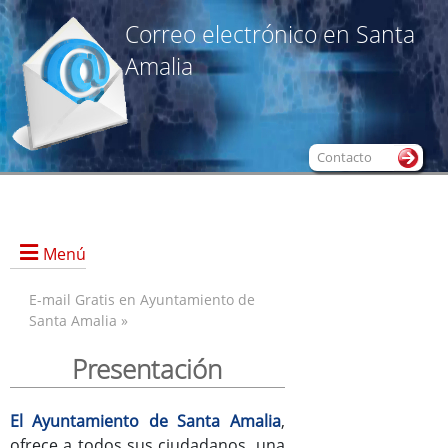
Correo electrónico en Santa
Amalia
Contacto
Menú
E-mail Gratis en Ayuntamiento de
Santa Amalia »
Presentación
Presentación
Alta de Nueva Cuenta
@Webmail
El Ayuntamiento de Santa Amalia
,
Condiciones de uso
ofrece a todos sus ciudadanos, una