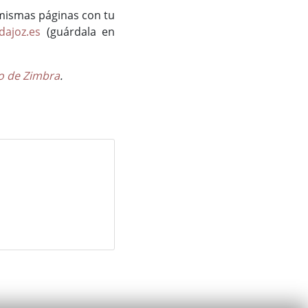
 mismas páginas con tu
dajoz.es
(guárdala en
o de Zimbra
.