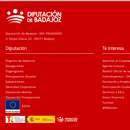
Diputación de Badajoz - NIF: P0600000D
c/ Felipe Checa, 23 - 06071 Badajoz
Diputación
Te interesa
Órganos de Gobierno
Atención al Ciudad
Delegaciones
Agenda Cultural
Organigrama
Boletín Oficial de l
Presupuestos Anuales
Contribuyentes - O
Subvenciones
Formación y Emple
Identidad Corporativa
Participación Ciud
Diputación Abierta
Servicios a EELL
Diputación Transparente
Smart Provincia
Turismo
EDUSI
@Webmail