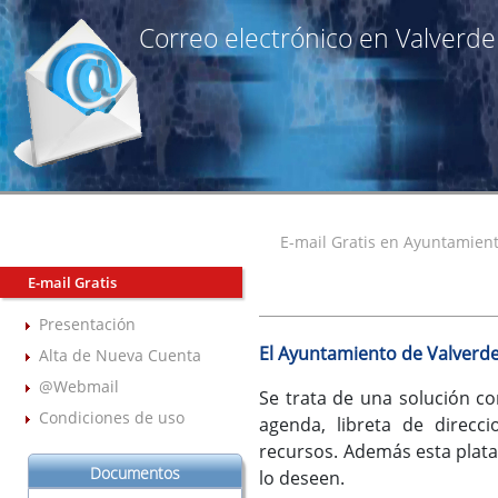
Correo electrónico en Valverde
E-mail Gratis en Ayuntamient
E-mail Gratis
Presentación
El Ayuntamiento de Valverde
Alta de Nueva Cuenta
@Webmail
Se trata de una solución co
Condiciones de uso
agenda, libreta de direcc
recursos. Además esta plataf
Documentos
lo deseen.