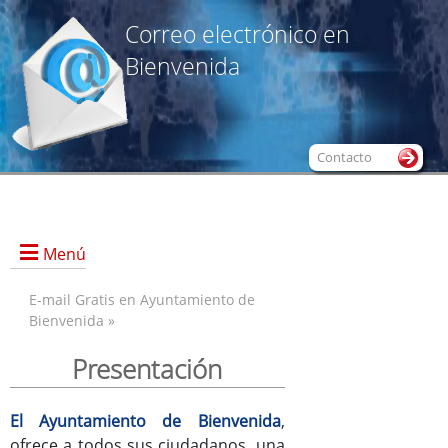
Correo electrónico en
Bienvenida
Contacto
Menú
E-mail Gratis en Ayuntamiento de
Bienvenida »
Presentación
Presentación
Alta de Nueva Cuenta
@Webmail
El Ayuntamiento de Bienvenida
,
Condiciones de uso
ofrece a todos sus ciudadanos, una