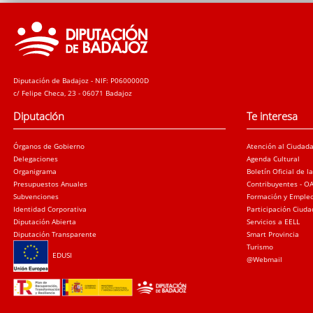
Diputación de Badajoz - NIF: P0600000D
c/ Felipe Checa, 23 - 06071 Badajoz
Diputación
Te interesa
Órganos de Gobierno
Atención al Ciudad
Delegaciones
Agenda Cultural
Organigrama
Boletín Oficial de l
Presupuestos Anuales
Contribuyentes - O
Subvenciones
Formación y Emple
Identidad Corporativa
Participación Ciud
Diputación Abierta
Servicios a EELL
Diputación Transparente
Smart Provincia
Turismo
EDUSI
@Webmail