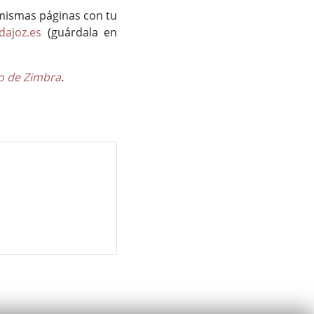
 mismas páginas con tu
dajoz.es
(guárdala en
o de Zimbra
.