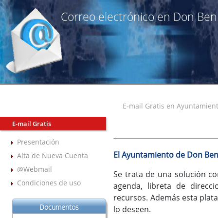
Correo electrónico en Don Ben
E-mail Gratis en Ayuntamient
E-mail Gratis
Presentación
El Ayuntamiento de Don Ben
Alta de Nueva Cuenta
@Webmail
Se trata de una solución co
Condiciones de uso
agenda, libreta de direcc
recursos. Además esta plataf
Documentos
lo deseen.