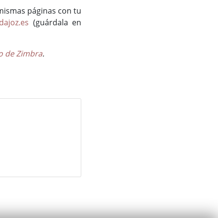
 mismas páginas con tu
dajoz.es
(guárdala en
o de Zimbra
.