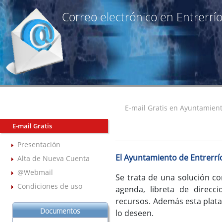
Correo electrónico en Entrerrí
E-mail Gratis en Ayuntamient
E-mail Gratis
Presentación
El Ayuntamiento de Entrerrí
Alta de Nueva Cuenta
@Webmail
Se trata de una solución co
Condiciones de uso
agenda, libreta de direcc
recursos. Además esta plataf
Documentos
lo deseen.