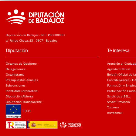
Diputación de Badajoz - NIF: P0600000D
c/ Felipe Checa, 23 - 06071 Badajoz
Diputación
Te interesa
Órganos de Gobierno
Atención al Ciudad
Delegaciones
Agenda Cultural
Organigrama
Boletín Oficial de l
Presupuestos Anuales
Contribuyentes - O
Subvenciones
Formación y Emple
Identidad Corporativa
Participación Ciud
Diputación Abierta
Servicios a EELL
Diputación Transparente
Smart Provincia
Turismo
EDUSI
@Webmail