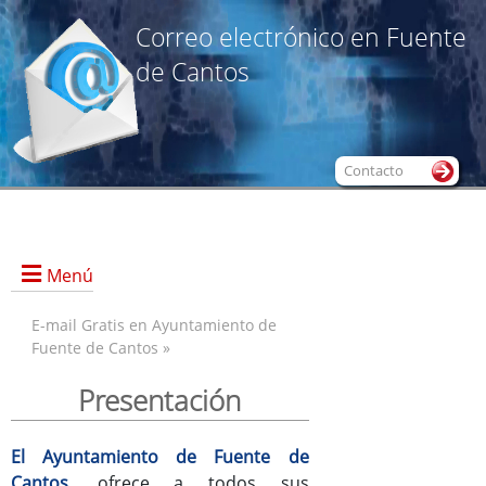
Correo electrónico en Fuente
de Cantos
Contacto
Menú
E-mail Gratis en Ayuntamiento de
Fuente de Cantos »
Presentación
Presentación
Alta de Nueva Cuenta
@Webmail
El Ayuntamiento de Fuente de
Condiciones de uso
Cantos
, ofrece a todos sus