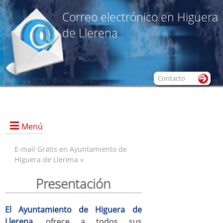
Correo electrónico en Higuera
de Llerena
Contacto
Menú
E-mail Gratis en Ayuntamiento de
Higuera de Llerena »
Presentación
Presentación
Alta de Nueva Cuenta
@Webmail
El Ayuntamiento de Higuera de
Condiciones de uso
Llerena
, ofrece a todos sus