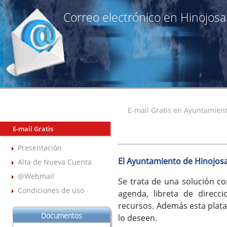
Correo electrónico en Hinojosa 
E-mail Gratis en Ayuntamient
E-mail Gratis
Presentación
El Ayuntamiento de Hinojosa
Alta de Nueva Cuenta
@Webmail
Se trata de una solución co
Condiciones de uso
agenda, libreta de direcc
recursos. Además esta plataf
Documentos
lo deseen.