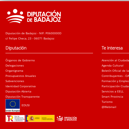
Diputación de Badajoz - NIF: P0600000D
c/ Felipe Checa, 23 - 06071 Badajoz
Diputación
Te interesa
Órganos de Gobierno
Atención al Ciudad
Delegaciones
Agenda Cultural
Organigrama
Boletín Oficial de l
Presupuestos Anuales
Contribuyentes - O
Subvenciones
Formación y Emple
Identidad Corporativa
Participación Ciud
Diputación Abierta
Servicios a EELL
Diputación Transparente
Smart Provincia
Turismo
EDUSI
@Webmail