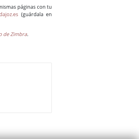
 mismas páginas con tu
dajoz.es
(guárdala en
o de Zimbra
.