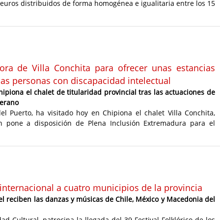
0 euros distribuidos de forma homogénea e igualitaria entre los 15
ra de Villa Conchita para ofrecer unas estancias
las personas con discapacidad intelectual
ipiona el chalet de titularidad provincial tras las actuaciones de
verano
l Puerto, ha visitado hoy en Chipiona el chalet Villa Conchita,
ión pone a disposición de Plena Inclusión Extremadura para el
 internacional a cuatro municipios de la provincia
el reciben las danzas y músicas de Chile, México y Macedonia del
d Cultural, patrocina la llegada del 39 Festival Folklórico de los