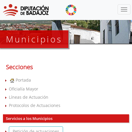
Menú
Municipios
Secciones
Portada
Oficialía Mayor
Líneas de Actuación
Protocolos de Actuaciones
Servicios a los Municipios
Petición de actuaciones