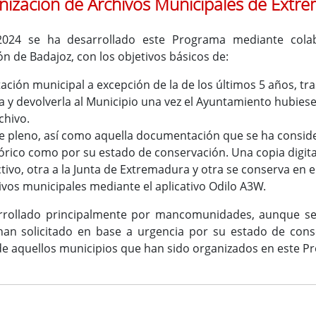
ización de Archivos Municipales de Ext
2024 se ha desarrollado este Programa mediante colab
n de Badajoz, con los objetivos básicos de:
ión municipal a excepción de la de los últimos 5 años, tra
rla y devolverla al Municipio una vez el Ayuntamiento hubie
chivo.
s de pleno, así como aquella documentación que se ha consi
tórico como por su estado de conservación. Una copia digita
vo, otra a la Junta de Extremadura y otra se conserva en el
ivos municipales mediante el aplicativo Odilo A3W.
arrollado principalmente por mancomunidades, aunque s
han solicitado en base a urgencia por su estado de cons
de aquellos municipios que han sido organizados en este P