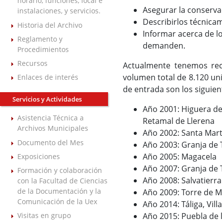
horario, funciones, local e
Asegurar la conserva
instalaciones, y servicios.
Describirlos técnica
Historia del Archivo
Informar acerca de l
Reglamento y
demanden.
Procedimientos
Recursos
Actualmente tenemos re
volumen total de 8.120 un
Enlaces de interés
de entrada son los siguien
Servicios y Actividades
Año 2001: Higuera de
Asistencia Técnica a
Retamal de Llerena
Archivos Municipales
Año 2002: Santa Mart
Documento del Mes
Año 2003: Granja de
Año 2005: Magacela
Exposiciones
Año 2007: Granja de
Formación y colaboración
Año 2008: Salvatierra
con la Facultad de Ciencias
de la Documentación y la
Año 2009: Torre de M
Comunicación de la Uex
Año 2014: Táliga, Vill
Año 2015: Puebla de 
Visitas en grupo