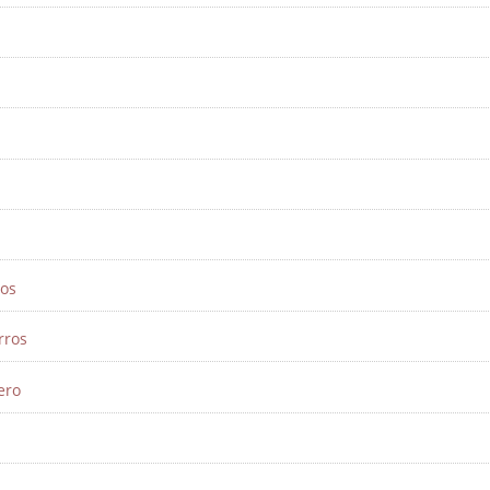
ros
rros
ero