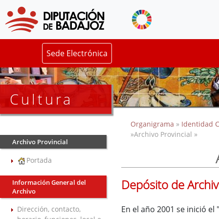
Sede Electrónica
Cultura
Organigrama
»
Identidad C
»Archivo Provincial »
Archivo Provincial
Portada
Depósito de Archi
Información General del
Archivo
En el año 2001 se inició e
Dirección, contacto,