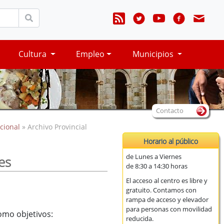
Cultura
Empleo
Municipios
Contacto
cional
» Archivo Provincial
Horario al público
de Lunes a Viernes
es
de 8:30 a 14:30 horas
El acceso al centro es libre y
gratuito. Contamos con
rampa de acceso y elevador
para personas con movilidad
como objetivos:
reducida.