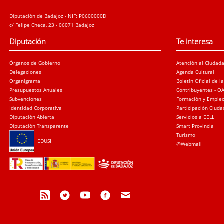
Diputación de Badajoz - NIF: P0600000D
c/ Felipe Checa, 23 - 06071 Badajoz
Diputación
Te interesa
Órganos de Gobierno
Atención al Ciudad
Delegaciones
Agenda Cultural
Organigrama
Boletín Oficial de l
Presupuestos Anuales
Contribuyentes - O
Subvenciones
Formación y Emple
Identidad Corporativa
Participación Ciud
Diputación Abierta
Servicios a EELL
Diputación Transparente
Smart Provincia
Turismo
EDUSI
@Webmail