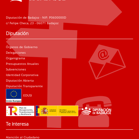
Diputación de Badajoz - NIF: P0600000D
c/ Felipe Checa, 23 - 06071 Badajoz
Diputación
Órganos de Gobierno
Delegaciones
Organigrama
Presupuestos Anuales
Subvenciones
Identidad Corporativa
Diputación Abierta
Diputación Transparente
EDUSI
Te interesa
Atención al Ciudadano