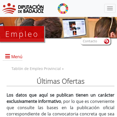
Menú
Empleo
Contacto
Menú
Tablón de Empleo Provincial »
Últimas Ofertas
Los datos que aquí se publican tienen un carácter
exclusivamente informativo
, por lo que es conveniente
que consulte las bases en la publicación oficial
correspondiente de la convocatoria concreta que sea
2 plazas de Portero o Portera Ordenanza (lectura fácil)