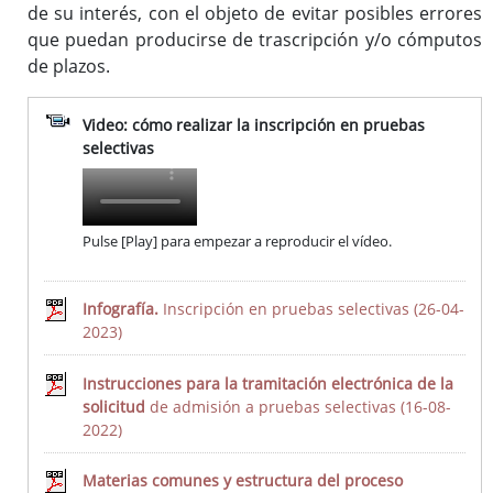
de su interés, con el objeto de evitar posibles errores
que puedan producirse de trascripción y/o cómputos
de plazos.
Procesos selectivos en desarrollo
Ofertas a través del SEXPE
Video: cómo realizar la inscripción en pruebas
Bolsas de trabajo
selectivas
Puestos en comisión de servicios
Puestos de personal directivo
Puestos por libre designación
Pulse [Play] para empezar a reproducir el vídeo.
Puestos por concurso
Contratos en formación
Infografía.
Inscripción en pruebas selectivas (26-04-
2023)
Ofertas Empleo Público
Instrucciones para la tramitación electrónica de la
solicitud
de admisión a pruebas selectivas (16-08-
Búsqueda
2022)
Información de este Servicio
Materias comunes y estructura del proceso
Últimas Ofertas