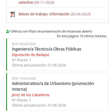
selectivo
(08-11-2024)
Lista de Distribución
- Cómo darse de Alta/Baja
Bolsas de trabajo. Información
(26-04-2023)
- Formulario de Alta
- Formulario de Baja
Suscripción personalizada
Ofertas con Plazo de presentación de instancias abierto
En esta página: 10 ofertas listadas.
BOP: 08-08-2024
Ingeniero/a Técnico/a Obras Públicas
Diputación de Badajoz
Nº Plazas:
1
Enlaces relacionados
Última actualización:
07-08-2026
Área de RR.HH.
BOP: 10-04-2026
Emprendimiento y Empresa
Administrativo/a de Urbanismo (promoción
Servicio de Transparencia, Calidad y Atención al Ciudadano
interna)
Jerez de los Caballeros
Nº Plazas:
1
Última actualización:
07-08-2026