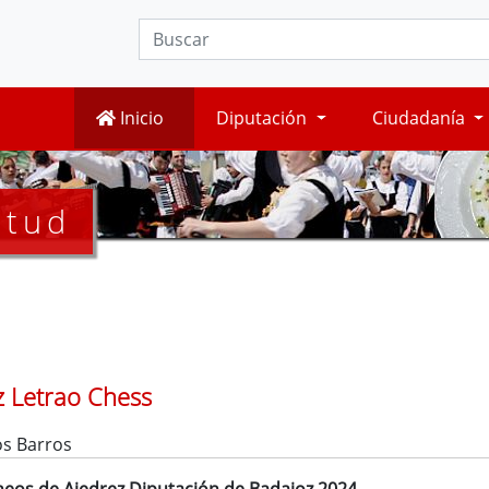
Inicio
Diputación
Ciudadanía
ntud
z Letrao Chess
os Barros