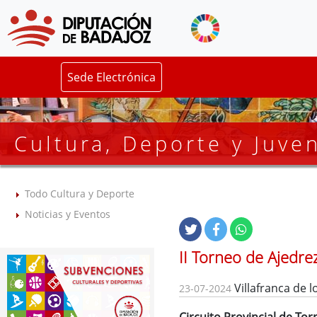
Sede Electrónica
Cultura, Deporte y Juve
Todo Cultura y Deporte
Noticias y Eventos
II Torneo de Ajedre
Villafranca de l
23-07-2024