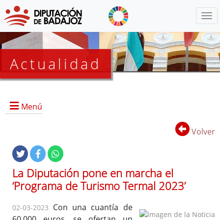
Menú
Actualidad
Agenda
Menú
Presidencia
BOP
Volver
Eventos
Noticias
Lista
La Diputación pone en marcha el
de
‘Programa de Turismo Termal 2023’
distribución
Con una cuantía de
02-03-2023
60.000 euros, se ofertan un