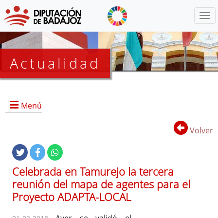
Menú
Actualidad
Agenda
Menú
Presidencia
BOP
Volver
Eventos
Noticias
Lista
Celebrada en Tamurejo la tercera
de
reunión del mapa de agentes para el
distribución
Proyecto ADAPTA-LOCAL