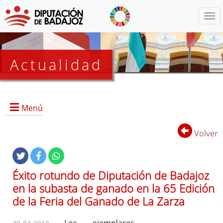
Menú
Actualidad
Agenda
Menú
Presidencia
BOP
Volver
Eventos
Noticias
Lista
Éxito rotundo de Diputación de Badajoz
de
en la subasta de ganado en la 65 Edición
distribución
de la Feria del Ganado de La Zarza