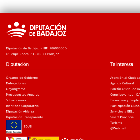
Diputación de Badajoz - NIF: P0600000D
c/ Felipe Checa, 23 - 06071 Badajoz
Diputación
Te interesa
Órganos de Gobierno
Atención al Ciudad
Delegaciones
Agenda Cultural
Organigrama
Boletín Oficial de l
Presupuestos Anuales
Contribuyentes - O
Subvenciones
Formación y Emple
Identidad Corporativa
Participación Ciud
Diputación Abierta
Servicios a EELL
Diputación Transparente
Smart Provincia
Turismo
EDUSI
@Webmail