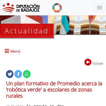
Menú
Actualidad
Agenda
Menú
Presidencia
BOP
Volver
Eventos
Noticias
Lista
Un plan formativo de Promedio acerca la
de
'robótica verde' a escolares de zonas
distribución
rurales