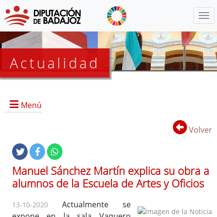
Menú
Actualidad
Agenda
Menú
Presidencia
BOP
Volver
Eventos
Noticias
Lista
Manuel Sánchez Martín explica su obra a
de
alumnos de la Escuela de Artes y Oficios
distribución
Actualmente se
13-10-2020
expone en la sala Vaquero