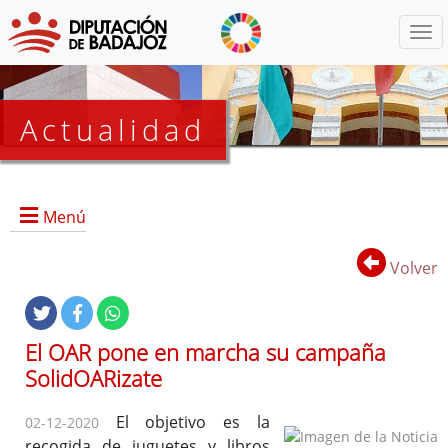
Menú
Actualidad
Agenda
Menú
Presidencia
BOP
Volver
Eventos
Noticias
Lista
El OAR pone en marcha su campaña
de
SolidOARizate
distribución
El objetivo es la
02-12-2020
recogida de juguetes y libros