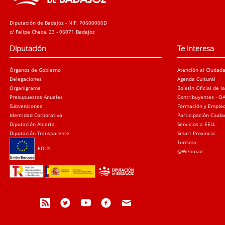
Diputación de Badajoz - NIF: P0600000D
c/ Felipe Checa, 23 - 06071 Badajoz
Diputación
Te interesa
Órganos de Gobierno
Atención al Ciudad
Delegaciones
Agenda Cultural
Organigrama
Boletín Oficial de l
Presupuestos Anuales
Contribuyentes - O
Subvenciones
Formación y Emple
Identidad Corporativa
Participación Ciud
Diputación Abierta
Servicios a EELL
Diputación Transparente
Smart Provincia
Turismo
EDUSI
@Webmail