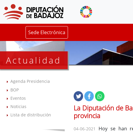
Sede Electrónica
Actualidad
Agenda Presidencia
BOP
Eventos
La Diputación de Ba
Noticias
provincia
Lista de distribución
Hoy se han reu
04-06-2021