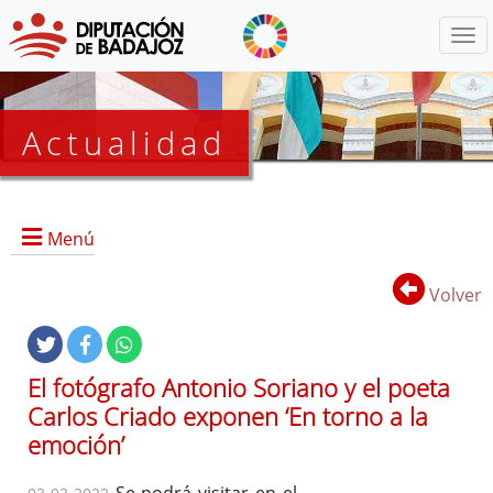
Menú
Actualidad
Agenda
Menú
Presidencia
BOP
Volver
Eventos
Noticias
Lista
El fotógrafo Antonio Soriano y el poeta
de
Carlos Criado exponen ‘En torno a la
distribución
emoción’