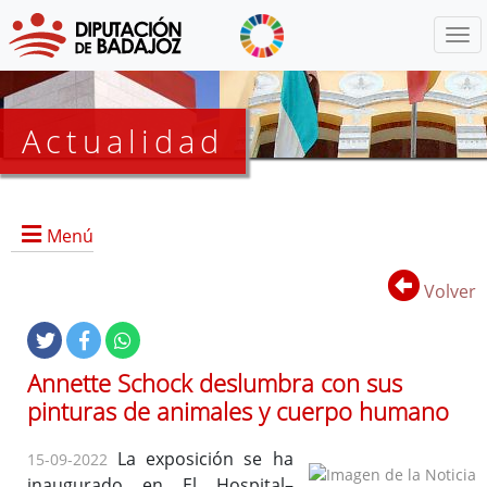
Menú
Actualidad
Agenda
Menú
Presidencia
BOP
Volver
Eventos
Noticias
Lista
Annette Schock deslumbra con sus
de
pinturas de animales y cuerpo humano
distribución
La exposición se ha
15-09-2022
inaugurado en El Hospital–