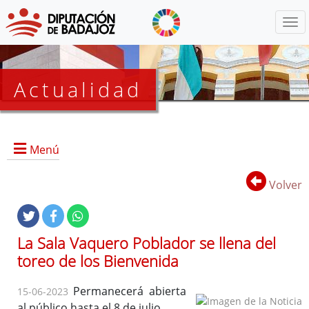
Menú
Actualidad
Agenda
Menú
Presidencia
BOP
Volver
Eventos
Noticias
Lista
La Sala Vaquero Poblador se llena del
de
toreo de los Bienvenida
distribución
Permanecerá abierta
15-06-2023
al público hasta el 8 de julio