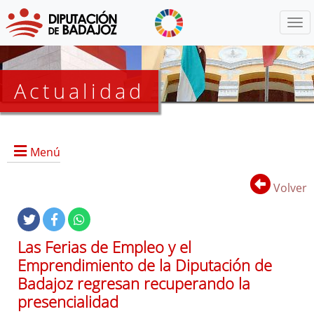
Menú
Actualidad
Agenda
Menú
Presidencia
BOP
Volver
Eventos
Noticias
Lista
Las Ferias de Empleo y el
de
Emprendimiento de la Diputación de
distribución
Badajoz regresan recuperando la
presencialidad