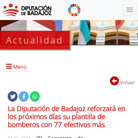
Menú
Actualidad
Agenda
Menú
Presidencia
BOP
Volver
Eventos
Noticias
Lista
La Diputación de Badajoz reforzará en
de
los próximos días su plantilla de
distribución
bomberos con 77 efectivos más