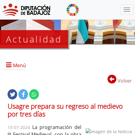
Menú
Actualidad
Agenda
Menú
Presidencia
BOP
Volver
Eventos
Noticias
Lista
Usagre prepara su regreso al medievo
de
por tres días
distribución
La programación del
10-07-2024
III Festival Medieval, con la obra