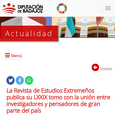
Menú
Actualidad
Agenda
Menú
Presidencia
BOP
Volver
Eventos
Noticias
Lista
La Revista de Estudios Extremeños
de
publica su LXXIX tomo con la unión entre
distribución
investigadores y pensadores de gran
parte del país