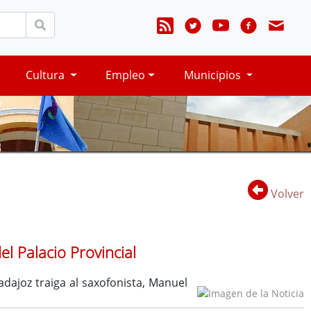
Cultura
Empleo
Municipios
Volver
el Palacio Provincial
dajoz traiga al saxofonista, Manuel