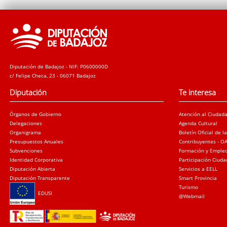
Diputación de Badajoz - NIF: P0600000D
c/ Felipe Checa, 23 - 06071 Badajoz
Diputación
Te interesa
Órganos de Gobierno
Atención al Ciudad
Delegaciones
Agenda Cultural
Organigrama
Boletín Oficial de l
Presupuestos Anuales
Contribuyentes - O
Subvenciones
Formación y Emple
Identidad Corporativa
Participación Ciud
Diputación Abierta
Servicios a EELL
Diputación Transparente
Smart Provincia
Turismo
EDUSI
@Webmail