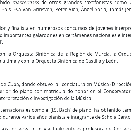
ibido
masterclass
de otros grandes saxofonistas como Vi
 Bois, Eva Van Grinsven, Peter Vigh, Ángel Soria, Tomás Je
or y finalista en numerosos concursos de jóvenes intérpr
do importantes galardones en certámenes nacionales e inte
’.
on la Orquesta Sinfónica de la Región de Murcia, la Orq
última y con la Orquesta Sinfónica de Castilla y León.
de Cuba, donde obtuvo la licenciatura en Música (Dirección
perior de piano con matrícula de honor en el Conservator
nterpretación e Investigación de la Música.
ernacionales como el ‘J.S. Bach’ de piano, ha obtenido ta
durante varios años pianista e integrante de Schola Canto
rsos conservatorios y actualmente es profesora del Conser