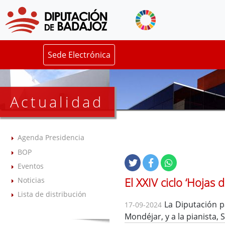
Sede Electrónica
Actualidad
Agenda Presidencia
BOP
Eventos
El XXIV ciclo ‘Hojas
Noticias
Lista de distribución
La Diputación p
17-09-2024
Mondéjar, y a la pianista,