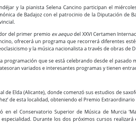
déjar y la pianista Selena Cancino participan el miércole
mónica de Badajoz con el patrocinio de la Diputación de Bad
vincial.
dor del primer premio
ex aequo
del XXVI Certamen Internaci
ncino, ofrecerá un programa que recorrerá diferentes estét
oclasicismo y la música nacionalista a través de obras de De
 la programación que se está celebrando desde el pasado 
tesoran variados e interesantes programas y tienen entrad
l de Elda (Alicante), donde comenzó sus estudios de saxofó
hez’ de esta localidad, obteniendo el Premio Extraordinario
ó en el Conservatorio Superior de Música de Murcia ‘Man
especialidad. Durante los dos próximos cursos realizará 