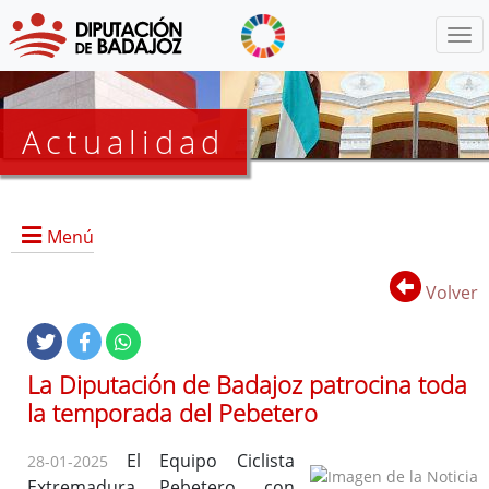
Menú
Actualidad
Agenda
Menú
Presidencia
BOP
Volver
Eventos
Noticias
Lista
La Diputación de Badajoz patrocina toda
de
la temporada del Pebetero
distribución
El Equipo Ciclista
28-01-2025
Extremadura Pebetero, con