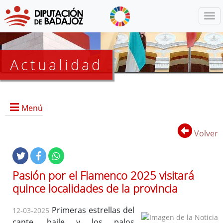
Menú
Actualidad
Agenda
Menú
Presidencia
BOP
Volver
Eventos
Noticias
Lista
Pasión por el Flamenco 2025 visitará
de
quince localidades de la provincia
distribución
Primeras estrellas del
12-03-2025
cante, baile y los palos