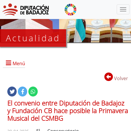
Menú
Actualidad
Agenda
Menú
Presidencia
BOP
Volver
Eventos
Noticias
Lista
El convenio entre Diputación de Badajoz
de
y Fundación CB hace posible la Primavera
distribución
Musical del CSMBG