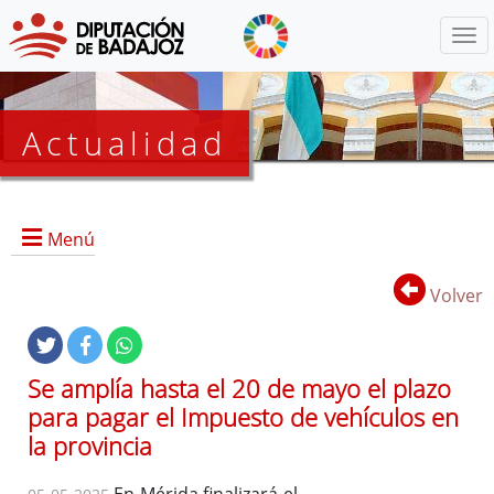
Menú
Actualidad
Agenda
Menú
Presidencia
BOP
Volver
Eventos
Noticias
Lista
Se amplía hasta el 20 de mayo el plazo
de
para pagar el Impuesto de vehículos en
distribución
la provincia